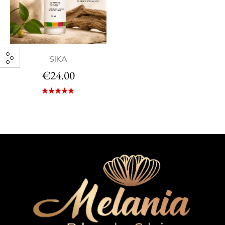
SIKA
€
24.00
Note
5.00
sur 5